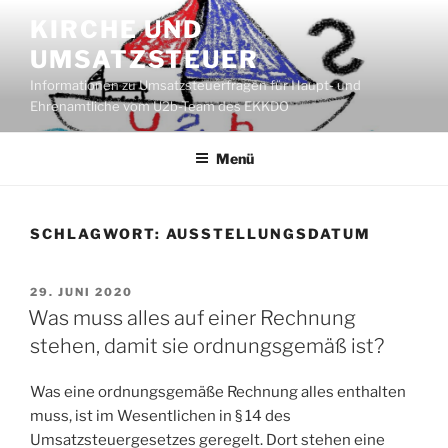
Zum
KIRCHE UND
Inhalt
UMSATZSTEUER
springen
Informationen zu Umsatzsteuerfragen für Haupt- und
Ehrenamtliche vom U2b-Team des EKKDO
Menü
SCHLAGWORT:
AUSSTELLUNGSDATUM
VERÖFFENTLICHT
29. JUNI 2020
AM
Was muss alles auf einer Rechnung
stehen, damit sie ordnungsgemäß ist?
Was eine ordnungsgemäße Rechnung alles enthalten
muss, ist im Wesentlichen in § 14 des
Umsatzsteuergesetzes geregelt. Dort stehen eine