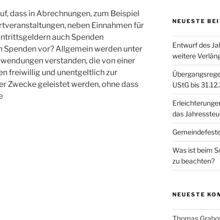
 auf, dass in Abrechnungen, zum Beispiel
NEUESTE BE
rtveranstaltungen, neben Einnahmen für
intrittsgeldern auch Spenden
Entwurf des Ja
ich Spenden vor? Allgemein werden unter
weitere Verlän
wendungen verstanden, die von einer
freiwillig und unentgeltlich zur
Übergangsregel
r Zwecke geleistet werden, ohne dass
UStG bis 31.12
e
Erleichterunge
das Jahresste
Gemeindefest
Was ist beim 
zu beachten?
NEUESTE KO
Thomas Grabo