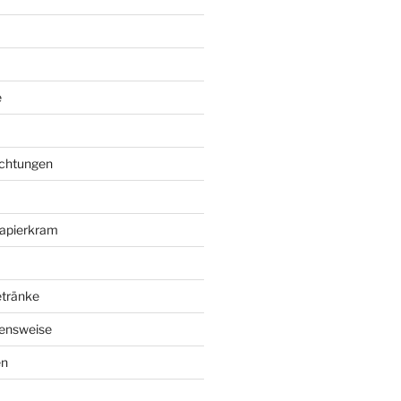
e
richtungen
apierkram
etränke
ensweise
en