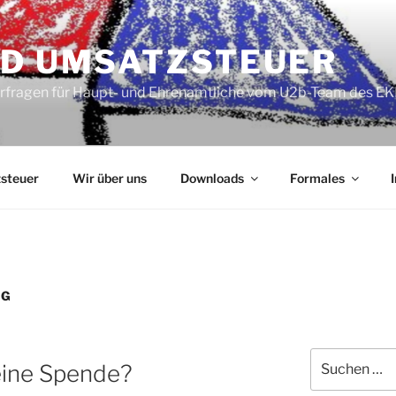
ND UMSATZSTEUER
erfragen für Haupt- und Ehrenamtliche vom U2b-Team des 
steuer
Wir über uns
Downloads
Formales
IG
Suchen
 eine Spende?
nach: