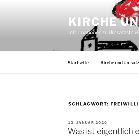
Zum
Inhalt
KIRCHE U
springen
Informationen zu Umsatzsteu
Startseite
Kirche und Umsatz
SCHLAGWORT:
FREIWILL
VERÖFFENTLICHT
12. JANUAR 2020
AM
Was ist eigentlich