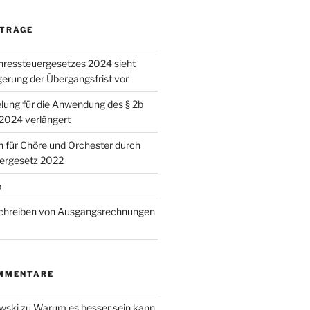
ITRÄGE
hressteuergesetzes 2024 sieht
gerung der Übergangsfrist vor
ung für die Anwendung des § 2b
.2024 verlängert
n für Chöre und Orchester durch
uergesetz 2022
e
Schreiben von Ausgangsrechnungen
MMENTARE
wski
zu
Warum es besser sein kann,