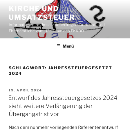
Zum
KIRCHE UND
Inhalt
UMSATZSTEUER
springen
Informationen zu Umsatzsteuerfragen für Haupt- und
Ehrenamtliche vom U2b-Team des EKKDO
Menü
SCHLAGWORT:
JAHRESSTEUERGESETZT
2024
VERÖFFENTLICHT
19. APRIL 2024
AM
Entwurf des Jahressteuergesetzes 2024
sieht weitere Verlängerung der
Übergangsfrist vor
Nach dem nunmehr vorliegenden Referentenentwurf