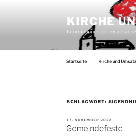
Zum
Inhalt
KIRCHE U
springen
Informationen zu Umsatzsteu
Startseite
Kirche und Umsatz
SCHLAGWORT:
JUGENDHI
VERÖFFENTLICHT
17. NOVEMBER 2022
AM
Gemeindefeste