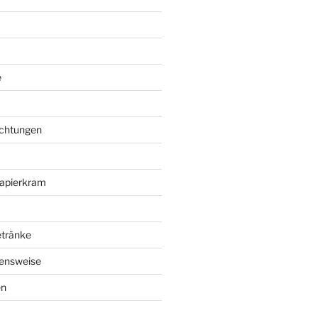
e
richtungen
apierkram
etränke
ensweise
en