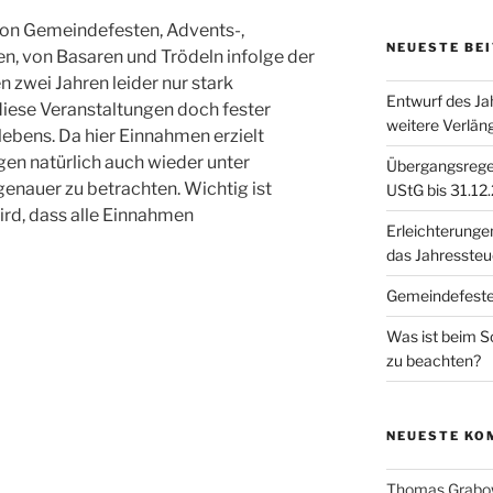
von Gemeindefesten, Advents-,
NEUESTE BE
n, von Basaren und Trödeln infolge der
 zwei Jahren leider nur stark
Entwurf des Ja
 diese Veranstaltungen doch fester
weitere Verlän
ebens. Da hier Einnahmen erzielt
gen natürlich auch wieder unter
Übergangsregel
enauer zu betrachten. Wichtig ist
UStG bis 31.12
ird, dass alle Einnahmen
Erleichterunge
das Jahresste
Gemeindefest
Was ist beim 
zu beachten?
NEUESTE KO
Thomas Grabo