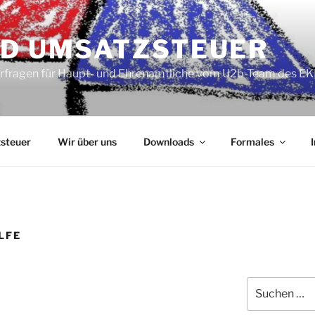
ND UMSATZSTEUER
erfragen für Haupt- und Ehrenamtliche vom U2b-Team des 
steuer
Wir über uns
Downloads
Formales
LFE
Suchen
nach: