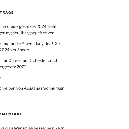
ITRÄGE
hressteuergesetzes 2024 sieht
gerung der Übergangsfrist vor
ung für die Anwendung des § 2b
.2024 verlängert
n für Chöre und Orchester durch
uergesetz 2022
e
Schreiben von Ausgangsrechnungen
MMENTARE
wski
zu
Warum es besser sein kann,