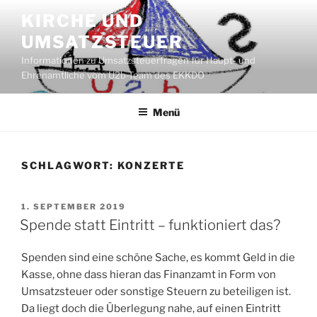
Zum
KIRCHE UND
Inhalt
UMSATZSTEUER
springen
Informationen zu Umsatzsteuerfragen für Haupt- und
Ehrenamtliche vom U2b-Team des EKKDO
Menü
SCHLAGWORT:
KONZERTE
VERÖFFENTLICHT
1. SEPTEMBER 2019
AM
Spende statt Eintritt – funktioniert das?
Spenden sind eine schöne Sache, es kommt Geld in die
Kasse, ohne dass hieran das Finanzamt in Form von
Umsatzsteuer oder sonstige Steuern zu beteiligen ist.
Da liegt doch die Überlegung nahe, auf einen Eintritt