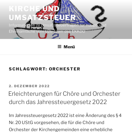
Zum
KIRCHE UND
Inhalt
UMSATZSTEUER
springen
Informationen zu Umsatzsteuerfragen für Haupt- und
Ehrenamtliche vom U2b-Team des EKKDO
Menü
SCHLAGWORT:
ORCHESTER
VERÖFFENTLICHT
2. DEZEMBER 2022
AM
Erleichterungen für Chöre und Orchester
durch das Jahressteuergesetz 2022
Im Jahressteuergesetz 2022 ist eine Änderung des § 4
Nr. 20 UStG vorgesehen, die für die Chöre und
Orchester der Kirchengemeinden eine erhebliche