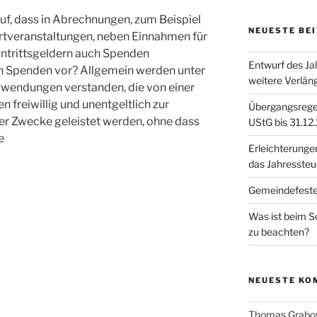
 auf, dass in Abrechnungen, zum Beispiel
NEUESTE BE
rtveranstaltungen, neben Einnahmen für
intrittsgeldern auch Spenden
Entwurf des Ja
ich Spenden vor? Allgemein werden unter
weitere Verlän
wendungen verstanden, die von einer
freiwillig und unentgeltlich zur
Übergangsregel
r Zwecke geleistet werden, ohne dass
UStG bis 31.12
e
Erleichterunge
das Jahresste
Gemeindefest
Was ist beim 
zu beachten?
NEUESTE KO
Thomas Grabo