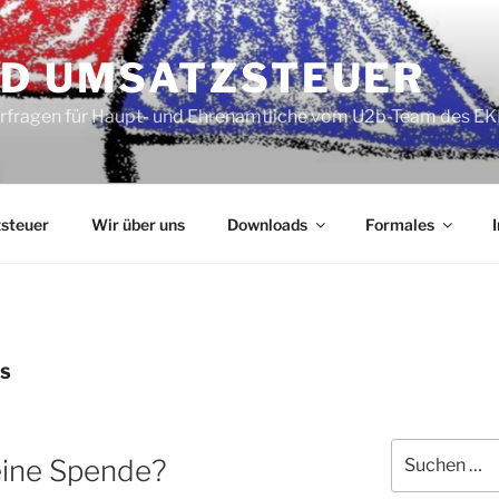
ND UMSATZSTEUER
erfragen für Haupt- und Ehrenamtliche vom U2b-Team des 
steuer
Wir über uns
Downloads
Formales
OS
Suchen
 eine Spende?
nach: