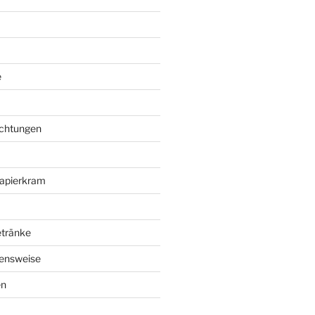
e
richtungen
apierkram
etränke
ensweise
en