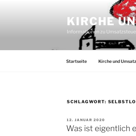
Zum
Inhalt
KIRCHE U
springen
Informationen zu Umsatzsteu
Startseite
Kirche und Umsatz
SCHLAGWORT:
SELBSTL
VERÖFFENTLICHT
12. JANUAR 2020
AM
Was ist eigentlich