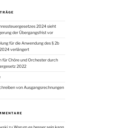
ITRÄGE
hressteuergesetzes 2024 sieht
gerung der Übergangsfrist vor
ung für die Anwendung des § 2b
.2024 verlängert
n für Chöre und Orchester durch
uergesetz 2022
e
Schreiben von Ausgangsrechnungen
MMENTARE
wski
zu
Warum es besser sein kann,