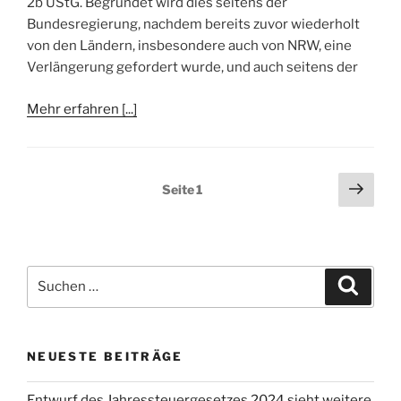
2b UStG. Begründet wird dies seitens der
Bundesregierung, nachdem bereits zuvor wiederholt
von den Ländern, insbesondere auch von NRW, eine
Verlängerung gefordert wurde, und auch seitens der
Mehr erfahren [...]
Seitennummerierung
Näch
Seite
1
Seit
der
Beiträge
Suchen
Suche
nach:
NEUESTE BEITRÄGE
Entwurf des Jahressteuergesetzes 2024 sieht weitere