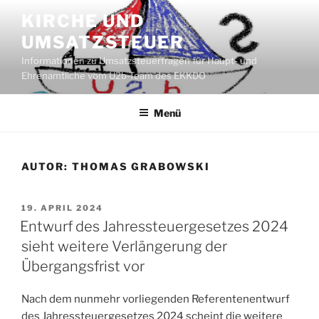
Zum
KIRCHE UND
Inhalt
UMSATZSTEUER
springen
Informationen zu Umsatzsteuerfragen für Haupt- und
Ehrenamtliche vom U2b-Team des EKKDO
Menü
AUTOR:
THOMAS GRABOWSKI
VERÖFFENTLICHT
19. APRIL 2024
AM
Entwurf des Jahressteuergesetzes 2024
sieht weitere Verlängerung der
Übergangsfrist vor
Nach dem nunmehr vorliegenden Referentenentwurf
des Jahressteuergesetzes 2024 scheint die weitere