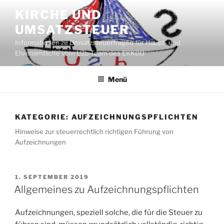
Zum
KIRCHE UND
Inhalt
UMSATZSTEUER
springen
Informationen zu Umsatzsteuerfragen für Haupt- und
Ehrenamtliche vom U2b-Team des EKKDO
Menü
KATEGORIE:
AUFZEICHNUNGSPFLICHTEN
Hinweise zur steuerrechtlich richtigen Führung von
Aufzeichnungen
VERÖFFENTLICHT
1. SEPTEMBER 2019
AM
Allgemeines zu Aufzeichnungspflichten
Aufzeichnungen, speziell solche, die für die Steuer zu