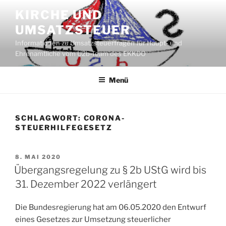
Zum
KIRCHE UND
Inhalt
UMSATZSTEUER
springen
Informationen zu Umsatzsteuerfragen für Haupt- und
Ehrenamtliche vom U2b-Team des EKKDO
Menü
SCHLAGWORT:
CORONA-
STEUERHILFEGESETZ
VERÖFFENTLICHT
8. MAI 2020
AM
Übergangsregelung zu § 2b UStG wird bis
31. Dezember 2022 verlängert
Die Bundesregierung hat am 06.05.2020 den Entwurf
eines Gesetzes zur Umsetzung steuerlicher