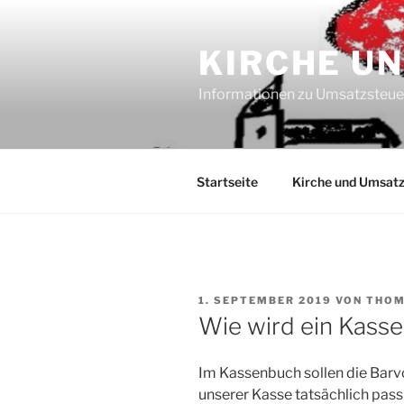
Zum
Inhalt
KIRCHE U
springen
Informationen zu Umsatzsteu
Startseite
Kirche und Umsatz
VERÖFFENTLICHT
1. SEPTEMBER 2019
VON
THOM
AM
Wie wird ein Kass
Im Kassenbuch sollen die Barv
unserer Kasse tatsächlich pass