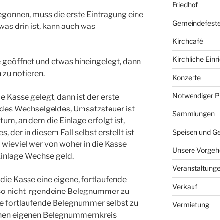
Friedhof
egonnen, muss die erste Eintragung eine
Gemeindefest
was drin ist, kann auch was
Kirchcafé
Kirchliche Ein
 geöffnet und etwas hineingelegt, dann
zu notieren.
Konzerte
Notwendiger P
e Kasse gelegt, dann ist der erste
 des Wechselgeldes, Umsatzsteuer ist
Sammlungen
tum, an dem die Einlage erfolgt ist,
der in diesem Fall selbst erstellt ist
Speisen und G
, wieviel wer von woher in die Kasse
Unsere Vorgeh
r Einlage Wechselgeld.
Veranstaltung
r die Kasse eine eigene, fortlaufende
Verkauf
lso nicht irgendeine Belegnummer zu
ne fortlaufende Belegnummer selbst zu
Vermietung
einen eigenen Belegnummernkreis